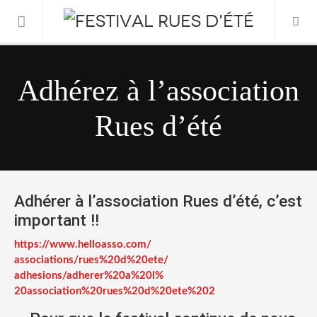
Informations Pratiques
Adhérez à l’association
L’association
Rues d’été
Le Festival
FESTIVAL 2026
Adhérer à l’association Rues d’été, c’est
important !!
https://www.helloasso.com/
associations/rues%20d%20ete/
adhesions/adherer%20a%20l%
20association%20rues%20d%
20ete%202