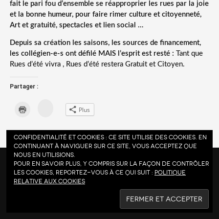
fait le pari fou d’ensemble se réapproprier les rues par la joie
et la bonne humeur, pour faire rimer culture et citoyenneté,
Art et gratuité, spectacles et lien social …
Depuis sa création les saisons, les sources de financement,
les collégien-e-s ont défilé MAIS l’esprit est resté :
Tant que
Rues d’été vivra , Rues d’été restera Gratuit et Citoyen.
Partager :
C
C
Plus
l
l
i
i
q
q
u
u
e
e
Confidentialité et cookies : ce site utilise des cookies. En
z
r
continuant à naviguer sur ce site, vous acceptez que
p
p
o
o
nous en utilisions.
u
u
Pour en savoir plus, y compris sur la façon de contrôler
r
r
p
i
les cookies, reportez-vous à ce qui suit :
Politique
a
m
2026 |
Rues d'été.
relative aux cookies
r
p
t
r
a
i
g
m
e
e
r
r
s