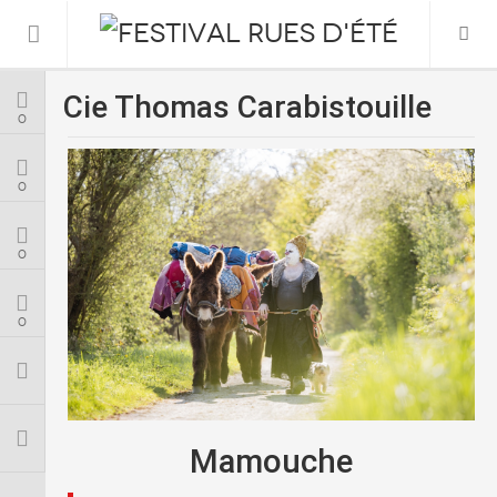
Cie Thomas Carabistouille
Informations Pratiques
0
L’association
0
Le Festival
0
FESTIVAL 2026
0
Mamouche