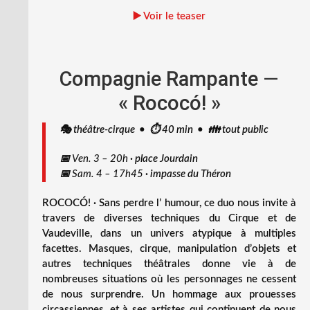
▶️ Voir le teaser
Compagnie Rampante
—
« Rococó! »
🎭 théâtre-cirque • ⏱️ 40 min • 👪 tout public
📅
Ven. 3 – 20h
·
place Jourdain
📅
Sam. 4 – 17h45
·
impasse du Théron
ROCOCÓ! · Sans perdre l’ humour, ce duo nous invite à
travers de diverses techniques du Cirque et de
Vaudeville, dans un univers atypique à multiples
facettes. Masques, cirque, manipulation d’objets et
autres techniques théâtrales donne vie à de
nombreuses situations où les personnages ne cessent
de nous surprendre. Un hommage aux prouesses
circassiennes, et à ses artistes qui continuent de nous