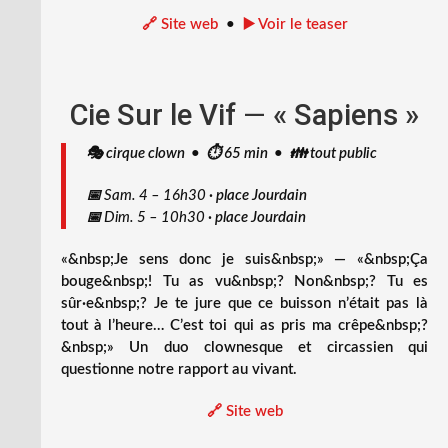
🔗 Site web
•
▶️ Voir le teaser
Cie Sur le Vif
—
« Sapiens »
🎭 cirque clown • ⏱️ 65 min • 👪 tout public
📅
Sam. 4 – 16h30
·
place Jourdain
📅
Dim. 5 – 10h30
·
place Jourdain
«&nbsp;Je sens donc je suis&nbsp;» — «&nbsp;Ça
bouge&nbsp;! Tu as vu&nbsp;? Non&nbsp;? Tu es
sûr·e&nbsp;? Je te jure que ce buisson n’était pas là
tout à l’heure… C’est toi qui as pris ma crêpe&nbsp;?
&nbsp;» Un duo clownesque et circassien qui
questionne notre rapport au vivant.
🔗 Site web