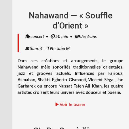
Nahawand
—
« Souffle
d’Orient »
🎭 concert • ⏱️ 50 min • 👪 dès 6 ans
📅
Sam. 4 – 19h
·
labo M
Dans ses créations et arrangements, le groupe
Nahawand mêle sonorités traditionnelles orientales,
jazz et grooves actuels. Influencés par Fairouz,
Asmahan, Shakti, Egberto Gismonti, Vincent Ségal, Jan
Garbarek ou encore Nussat Fateh Ali Khan, les quatre
artistes croisent leurs univers avec douceur et poésie.
▶️ Voir le teaser