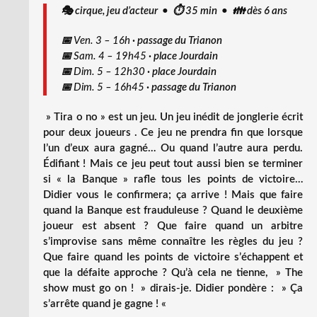
🎭 cirque, jeu d’acteur • ⏱️ 35 min • 👪 dès 6 ans
📅
Ven. 3 – 16h
·
passage du Trianon
📅
Sam. 4 – 19h45
·
place Jourdain
📅
Dim. 5 – 12h30
·
place Jourdain
📅
Dim. 5 – 16h45
·
passage du Trianon
» Tira o no » est un jeu. Un jeu inédit de jonglerie écrit
pour deux joueurs . Ce jeu ne prendra fin que lorsque
l’un d’eux aura gagné… Ou quand l’autre aura perdu.
Édifiant ! Mais ce jeu peut tout aussi bien se terminer
si « la Banque » rafle tous les points de victoire…
Didier vous le confirmera; ça arrive ! Mais que faire
quand la Banque est frauduleuse ? Quand le deuxième
joueur est absent ? Que faire quand un arbitre
s’improvise sans même connaître les règles du jeu ?
Que faire quand les points de victoire s’échappent et
que la défaite approche ? Qu’à cela ne tienne, » The
show must go on ! » dirais-je. Didier pondère : » Ça
s’arrête quand je gagne ! «