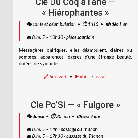
Cie Du Coq à l’âne
—
« Hiérophantes »
🎭 conte et déambulation • ⏱️ 1h15 • 👪 dès 1 an
📅
Dim. 5 – 10h30
·
place Jourdain
Messagères oniriques, elles déambulent, claires ou
sombres, apparences légères d’une étrange beauté,
dotées de symboles.
🔗 Site web
•
▶️ Voir le teaser
Cie Po’Si
—
« Fulgore »
🎭 danse • ⏱️ 30 min • 👪 dès 3 ans
📅
Dim. 5 – 14h
·
passage du Trianon
📅
Dim. 5 – 17h30
·
passage du Trianon