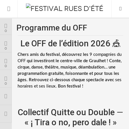
Programme du OFF
Informations Pratiques
0
Le OFF de l’édition 2026 🎪
L’association
0
Chers amis du festival, découvrez les
9 compagnies du
Le Festival
OFF
qui investiront le centre-ville de Graulhet ! Conte,
0
cirque, danse, théâtre, musique, déambulation… une
programmation gratuite, foisonnante et pour tous les
FESTIVAL 2026
âges. Retrouvez ci-dessous chaque spectacle avec
ses
0
horaires et ses lieux
. Bon festival !
Collectif Quitte ou Double
—
« ¡ Tira o no, pero dale ! »