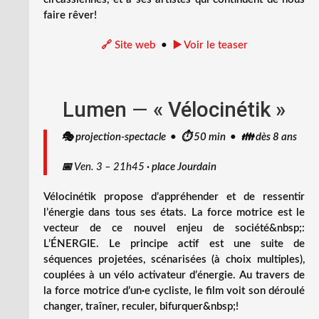
faire rêver!
🔗 Site web
•
▶️ Voir le teaser
Lumen
—
« Vélocinétik »
🎭 projection-spectacle • ⏱️ 50 min • 👪 dès 8 ans
📅
Ven. 3 – 21h45
·
place Jourdain
Vélocinétik propose d’appréhender et de ressentir
l’énergie dans tous ses états. La force motrice est le
vecteur de ce nouvel enjeu de société&nbsp;:
L’ÉNERGIE. Le principe actif est une suite de
séquences projetées, scénarisées (à choix multiples),
couplées à un vélo activateur d’énergie. Au travers de
la force motrice d’un·e cycliste, le film voit son déroulé
changer, traîner, reculer, bifurquer&nbsp;!