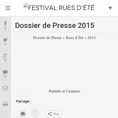
Dossier de Presse 2015
Informations Pratiques
0
Dossier de Presse « Rues d’été » 2015
L’association
0
Le Festival
0
FESTIVAL 2026
0
Publish at Calameo
Partager :
C
C
Plus
l
l