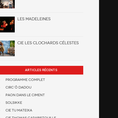
Les Madeleines
Cie Les clochards célestes
ARTICLES RÉCENTS
Programme Complet
Circ’Ô Dadou
Paon dans le ciment
Solsikke
Cie Tu Mateixa
Cie Thomas Carabistouille