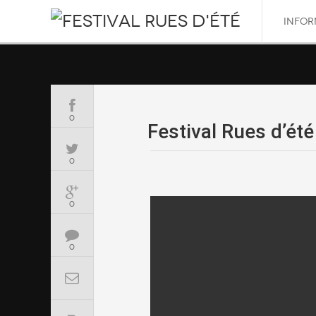
INFOR
0
Festival Rues d’été
0
0
0