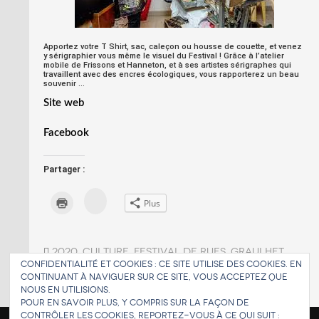
Apportez votre T Shirt, sac, caleçon ou housse de couette, et venez
y sérigraphier vous même le visuel du Festival ! Grâce à l’atelier
mobile de Frissons et Hanneton, et à ses artistes sérigraphes qui
travaillent avec des encres écologiques, vous rapporterez un beau
souvenir …
Site web
Facebook
Partager :
C
C
Plus
l
l
i
i
q
q
u
u
e
e
z
2020
r
,
culture
,
FESTIVAL DE RUES
,
graulhet
,
p
p
Confidentialité et cookies : ce site utilise des cookies. En
o
octobre 2020
,
sérigraphie
,
sortir
,
tarn
,
o
u
u
continuant à naviguer sur ce site, vous acceptez que
vacances de toussaint
r
r
nous en utilisions.
p
i
a
m
Pour en savoir plus, y compris sur la façon de
r
p
contrôler les cookies, reportez-vous à ce qui suit :
t