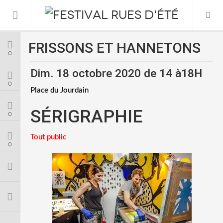
FRISSONS ET HANNETONS
Informations Pratiques
0
Dim. 18 octobre 2020 de 14 à18H
L’association
0
Place du Jourdain
Le Festival
SÉRIGRAPHIE
0
FESTIVAL 2026
Tout public
0