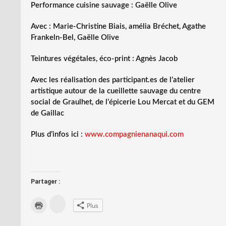
Performance cuisine sauvage : Gaëlle Olive
Avec : Marie-Christine Biais, amélia Bréchet, Agathe
Frankeln-Bel, Gaëlle Olive
Teintures végétales, éco-print : Agnès Jacob
Avec les réalisation des participant.es de l’atelier
artistique autour de la cueillette sauvage du centre
social de Graulhet, de l’épicerie Lou Mercat et du GEM
de Gaillac
Plus d’infos ici :
www.compagnienanaqui.com
Partager :
C
C
Plus
l
l
i
i
q
q
u