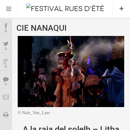
CIE NANAQUI
Informations Pratiques
0
L’association
0
Le Festival
0
FESTIVAL 2026
0
© Naïs_Van_Laer
A la raja del solelh – Litha