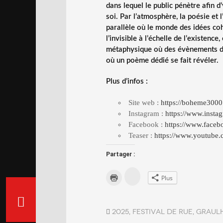
dans lequel le public pénètre afin 
soi. Par l’atmosphère, la poésie et
parallèle où le monde des idées coh
l’invisible à l’échelle de l’existen
métaphysique où des évènements d
où un poème dédié se fait révéler.
Plus d’infos :
Site web :
https://boheme3000.
Instagram :
https://www.inst
Facebook :
https://www.face
Teaser :
https://www.youtube
Partager :
C
C
Plus
l
l
i
i
q
q
u
u
e
e
z
2025
r
,
festival de rue
,
graul
p
p
o