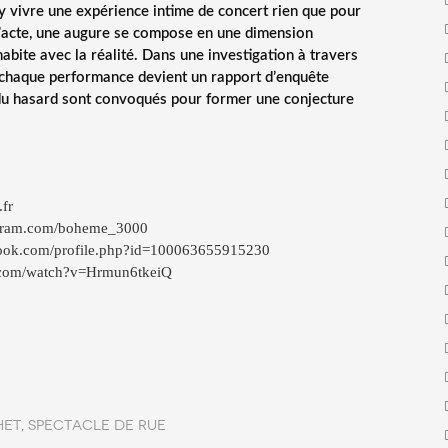
d’y vivre une expérience intime de concert rien que pour
 l’acte, une augure se compose en une dimension
abite avec la réalité. Dans une investigation à travers
ce, chaque performance devient un rapport d’enquête
u hasard sont convoqués pour former une conjecture
fr
agram.com/boheme_3000
book.com/profile.php?id=100063655915230
.com/watch?v=Hrmun6tkeiQ
het
,
spectacle de rue