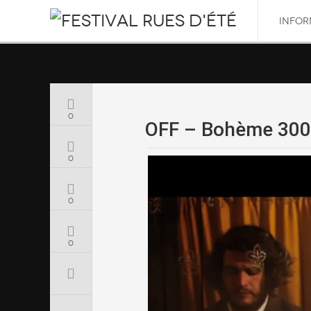
INFOR
0
OFF – Bohème 30
0
0
0