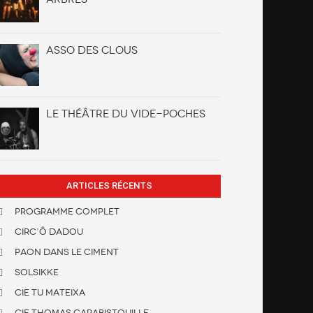
Asso des clous
Le Théâtre du Vide-Poches
ARTICLES RÉCENTS
Programme Complet
Circ’Ô Dadou
Paon dans le ciment
Solsikke
Cie Tu Mateixa
Cie Thomas Carabistouille