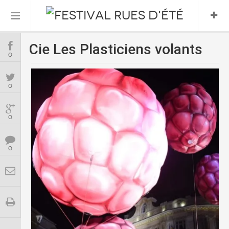
Cie Les Plasticiens volants
Informations Pratiques
0
L’association
0
Le Festival
0
FESTIVAL 2026
0