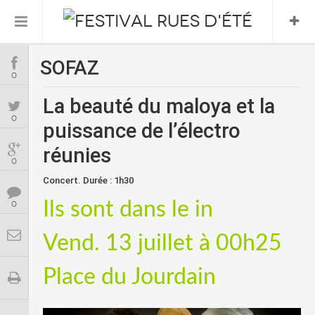
SOFAZ
Informations Pratiques
0
La beauté du maloya et la
L’association
0
puissance de l’électro
Le Festival
réunies
0
Concert. Durée : 1h30
FESTIVAL 2026
Ils sont dans le in
0
Vend. 13 juillet à 00h25
Place du Jourdain