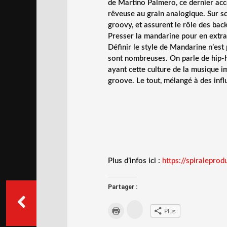
de Martino Palmero, ce dernier ac
rêveuse au grain analogique. Sur s
groovy, et assurent le rôle des bac
Presser la mandarine pour en extrai
Définir le style de Mandarine n’est 
sont nombreuses. On parle de hip-ho
ayant cette culture de la musique im
groove. Le tout, mélangé à des inf
Plus d’infos ici :
https://spiraleprod
Partager :
C
C
Plus
l
l
i
i
q