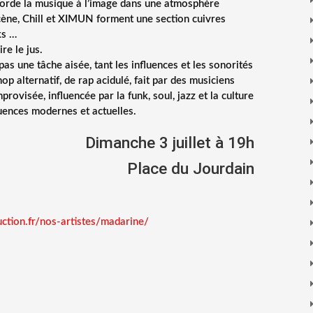
corde la musique à l’image dans une atmosphère
cène, Chill et XIMUN forment une section cuivres
ks …
re le jus.
pas une tâche aisée, tant les influences et les sonorités
p alternatif, de rap acidulé, fait par des musiciens
provisée, influencée par la funk, soul, jazz et la culture
luences modernes et actuelles.
Dimanche 3 juillet à 19h
Place du Jourdain
uction.fr/nos-artistes/madarine/