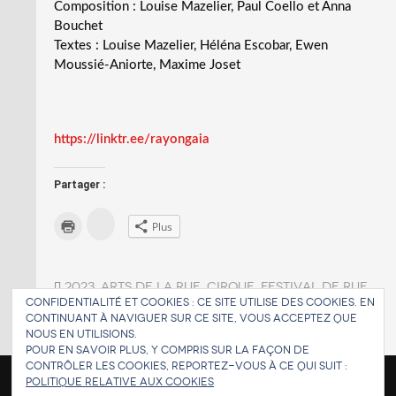
Composition : Louise Mazelier, Paul Coello et Anna
Bouchet
Textes : Louise Mazelier, Héléna Escobar, Ewen
Moussié-Aniorte, Maxime Joset
https://linktr.ee/rayongaia
Partager :
C
C
Plus
l
l
i
i
q
q
u
u
e
e
z
2023
r
,
arts de la rue
,
cirque
,
festival de rue
,
p
p
Confidentialité et cookies : ce site utilise des cookies. En
o
graulhet
,
rues d'été
,
spectacle de rue
,
tarn
,
o
u
u
continuant à naviguer sur ce site, vous acceptez que
THÉÂTRE
r
r
nous en utilisions.
p
i
a
m
Pour en savoir plus, y compris sur la façon de
r
p
contrôler les cookies, reportez-vous à ce qui suit :
t
r
a
i
Politique relative aux cookies
g
m