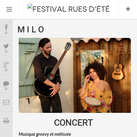
M I L O
Informations Pratiques
0
L’association
0
Le Festival
0
FESTIVAL 2026
0
CONCERT
Musique groovy et métissée