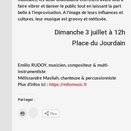
faire vibrer et danser le public tout en laissant la part
belle à l’improvisation. A l’image de leurs influences et
cultures, leur musique est groovy et métissée.
Dimanche 3 juillet à 12h
Place du Jourdain
Emilio RUDOY, musicien, compositeur & multi-
instrumentiste
Mélissandre Masliah, chanteuse & percussionniste
Plus d’infos ici :
https://milomusic.fr
Partager :
C
C
Plus
l
l
i
i
q
q
u
u
e
e